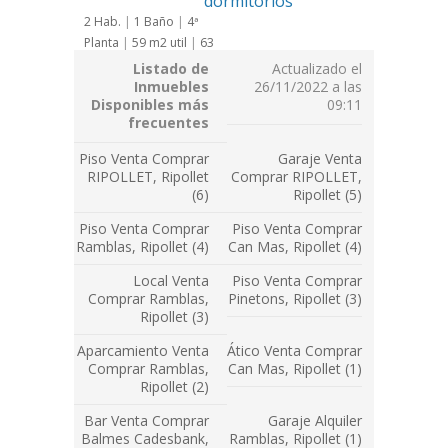
dormitorios
2 Hab.
|
1 Baño
|
4ª
Planta
|
59 m
2
util
|
63
m
2
constr..
Listado de
Actualizado el
Inmuebles
26/11/2022 a las
Disponibles más
09:11
frecuentes
Piso Venta Comprar
Garaje Venta
RIPOLLET, Ripollet
Comprar RIPOLLET,
(6)
Ripollet (5)
Piso Venta Comprar
Piso Venta Comprar
Ramblas, Ripollet (4)
Can Mas, Ripollet (4)
Local Venta
Piso Venta Comprar
Comprar Ramblas,
Pinetons, Ripollet (3)
Ripollet (3)
Aparcamiento Venta
Ático Venta Comprar
Comprar Ramblas,
Can Mas, Ripollet (1)
Ripollet (2)
Bar Venta Comprar
Garaje Alquiler
Balmes Cadesbank,
Ramblas, Ripollet (1)